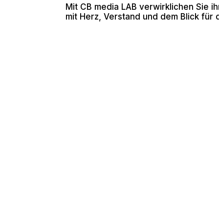
Mit CB media LAB verwirklichen Sie 
mit Herz, Verstand und dem Blick für 
Ich bin stets neugie
Gestaltung einfließ
zur finalen Umsetzu