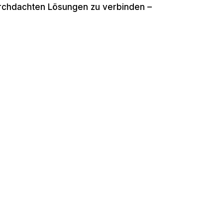
urchdachten Lösungen zu verbinden –
st, Kultur und Gesellschaft in meine
m Projekt – vom ersten Entwurf bis