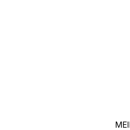
mediadesigner
MEI