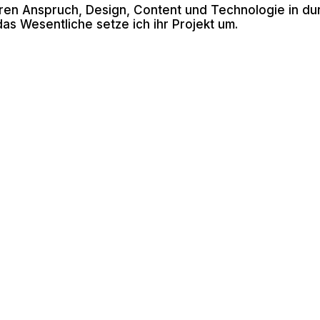
ihren Anspruch, Design, Content und Technologie in d
das Wesentliche setze ich ihr Projekt um.
rig, denke interdisziplinär und lasse Einflüsse aus Kun
en. Mit Leidenschaft und Präzision arbeite ich an jede
ng.